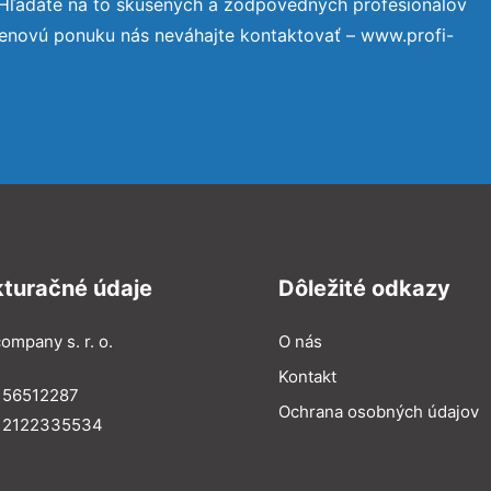
 Hľadáte na to skúsených a zodpovedných profesionálov
cenovú ponuku nás neváhajte kontaktovať – www.profi-
kturačné údaje
Dôležité odkazy
ompany s. r. o.
O nás
Kontakt
 56512287
Ochrana osobných údajov
: 2122335534