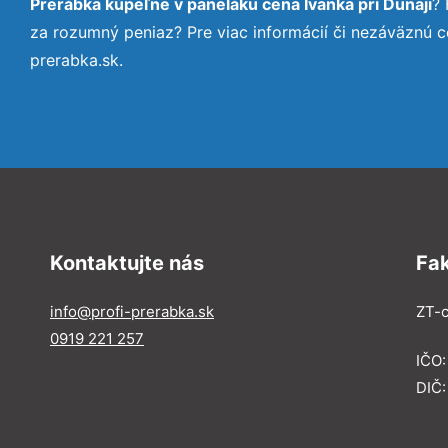
Prerábka kúpeľne v paneláku cena Ivanka pri Dunaji
?
za rozumný peniaz? Pre viac informácií či nezáväznú 
prerabka.sk.
Kontaktujte nás
Fa
info@profi-prerabka.sk
ZT-c
0919 221 257
IČO:
DIČ