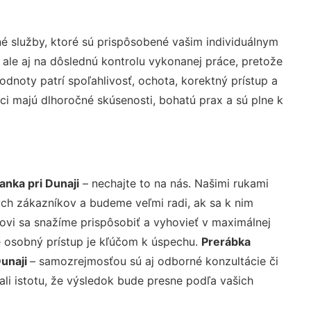
 služby, ktoré sú prispôsobené vašim individuálnym
 ale aj na dôslednú kontrolu vykonanej práce, pretože
noty patrí spoľahlivosť, ochota, korektný prístup a
i majú dlhoročné skúsenosti, bohatú prax a sú plne k
anka pri Dunaji
– nechajte to na nás. Našimi rukami
ch zákazníkov a budeme veľmi radi, ak sa k nim
ovi sa snažíme prispôsobiť a vyhovieť v maximálnej
e osobný prístup je kľúčom k úspechu.
Prerábka
Dunaji
– samozrejmosťou sú aj odborné konzultácie či
ali istotu, že výsledok bude presne podľa vašich