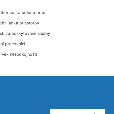
odbornosť a bohatá prax
obhliadka priestorov
ti za poskytované služby
šní pracovníci
oľvek nespokojnosti