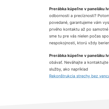
Prerábka kúpeľne v paneláku Iv
odbornosti a precíznosti? Potom
povedané, garantujeme vám vysok
prvého kontaktu až po samotné 
sme tu pre vás nielen počas spol
nespokojnosti, ktorú vždy beriem
Prerábka kúpeľne v paneláku Iv
obávať. Neváhajte a kontaktujte n
služby, ako napríklad
Rekonštrukcia strechy bez venca