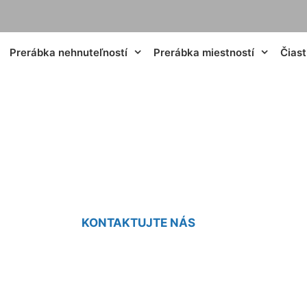
Prerábka nehnuteľností
Prerábka miestností
Čias
 v paneláku cena I
KONTAKTUJTE NÁS