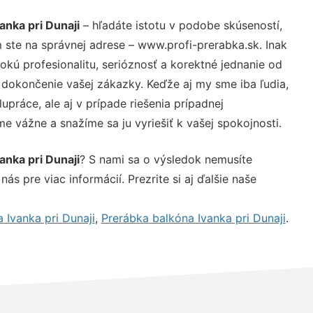
anka pri Dunaji
– hľadáte istotu v podobe skúseností,
 ste na správnej adrese – www.profi-prerabka.sk. Inak
ú profesionalitu, serióznosť a korektné jednanie od
dokončenie vašej zákazky. Keďže aj my sme iba ľudia,
upráce, ale aj v prípade riešenia prípadnej
e vážne a snažíme sa ju vyriešiť k vašej spokojnosti.
anka pri Dunaji
? S nami sa o výsledok nemusíte
ás pre viac informácií. Prezrite si aj ďalšie naše
 Ivanka pri Dunaji
,
Prerábka balkóna Ivanka pri Dunaji
.