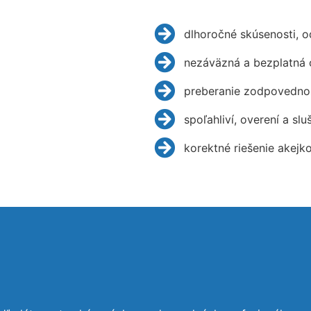
dlhoročné skúsenosti, 
nezáväzná a bezplatná 
preberanie zodpovednos
spoľahliví, overení a slu
korektné riešenie akejk