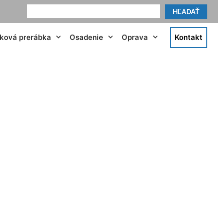
HĽADAŤ
tková prerábka
Osadenie
Oprava
Kontakt
vanka pri Dunaji