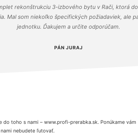
mplet rekonštrukciu 3-izbového bytu v Rači, ktorá d
. Mal som niekoľko špecifických požiadaviek, ale pán
jednotku. Ďakujem a určite odporúčam.
PÁN JURAJ
 do toho s nami – www.profi-prerabka.sk. Ponúkame vám p
 nami nebudete ľutovať.