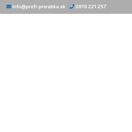
info@profi-prerabka.sk
0919 221 257
Prerábka kúpeľne