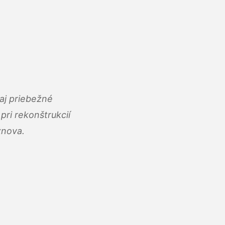
aj priebežné
ri rekonštrukcií
znova.