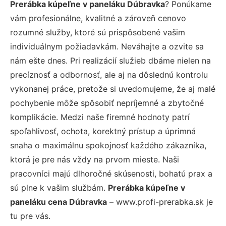
Prerábka kúpeľne v paneláku Dúbravka
? Ponúkame
vám profesionálne, kvalitné a zároveň cenovo
rozumné služby, ktoré sú prispôsobené vašim
individuálnym požiadavkám. Neváhajte a ozvite sa
nám ešte dnes. Pri realizácií služieb dbáme nielen na
precíznosť a odbornosť, ale aj na dôslednú kontrolu
vykonanej práce, pretože si uvedomujeme, že aj malé
pochybenie môže spôsobiť nepríjemné a zbytočné
komplikácie. Medzi naše firemné hodnoty patrí
spoľahlivosť, ochota, korektný prístup a úprimná
snaha o maximálnu spokojnosť každého zákazníka,
ktorá je pre nás vždy na prvom mieste. Naši
pracovníci majú dlhoročné skúsenosti, bohatú prax a
sú plne k vašim službám.
Prerábka kúpeľne v
paneláku cena Dúbravka
– www.profi-prerabka.sk je
tu pre vás.