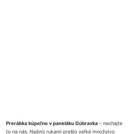
Prerábka kúpeľne v paneláku Dúbravka
– nechajte
to na nás. Našimi rukami prešlo veľké množstvo