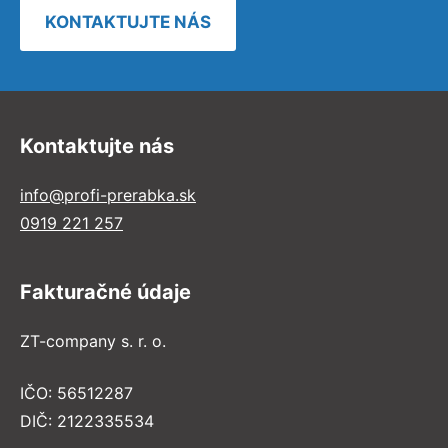
KONTAKTUJTE NÁS
Kontaktujte nás
info@profi-prerabka.sk
0919 221 257
Fakturačné údaje
ZT-company s. r. o.
IČO: 56512287
DIČ: 2122335534