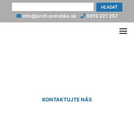
HĽADAŤ
info@profi-prerabka.sk
0919 221 257
Prerábka kúpeľne v
paneláku cena Dúbravka
KONTAKTUJTE NÁS