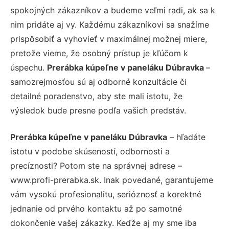
spokojných zákazníkov a budeme veľmi radi, ak sa k
nim pridáte aj vy. Každému zákazníkovi sa snažíme
prispôsobiť a vyhovieť v maximálnej možnej miere,
pretože vieme, že osobný prístup je kľúčom k
úspechu.
Prerábka kúpeľne v paneláku Dúbravka
–
samozrejmosťou sú aj odborné konzultácie či
detailné poradenstvo, aby ste mali istotu, že
výsledok bude presne podľa vašich predstáv.
Prerábka kúpeľne v paneláku Dúbravka
– hľadáte
istotu v podobe skúseností, odbornosti a
precíznosti? Potom ste na správnej adrese –
www.profi-prerabka.sk. Inak povedané, garantujeme
vám vysokú profesionalitu, serióznosť a korektné
jednanie od prvého kontaktu až po samotné
dokončenie vašej zákazky. Keďže aj my sme iba