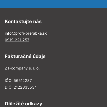
Kontaktujte nás
info@profi-prerabka.sk
0919 221 257
Fakturačné údaje
ZT-company s. r. o.
IČO: 56512287
DIČ: 2122335534
Dôležité odkazy