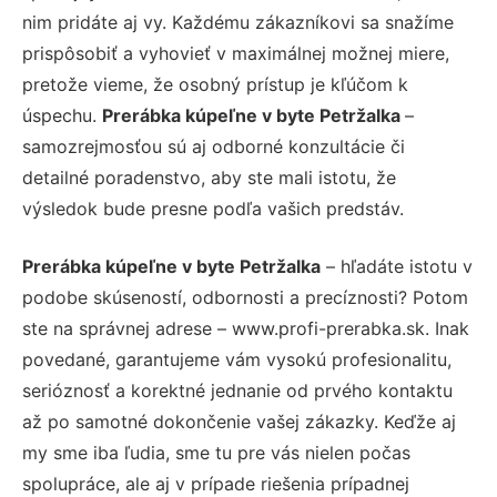
nim pridáte aj vy. Každému zákazníkovi sa snažíme
prispôsobiť a vyhovieť v maximálnej možnej miere,
pretože vieme, že osobný prístup je kľúčom k
úspechu.
Prerábka kúpeľne v byte Petržalka
–
samozrejmosťou sú aj odborné konzultácie či
detailné poradenstvo, aby ste mali istotu, že
výsledok bude presne podľa vašich predstáv.
Prerábka kúpeľne v byte Petržalka
– hľadáte istotu v
podobe skúseností, odbornosti a precíznosti? Potom
ste na správnej adrese – www.profi-prerabka.sk. Inak
povedané, garantujeme vám vysokú profesionalitu,
serióznosť a korektné jednanie od prvého kontaktu
až po samotné dokončenie vašej zákazky. Keďže aj
my sme iba ľudia, sme tu pre vás nielen počas
spolupráce, ale aj v prípade riešenia prípadnej