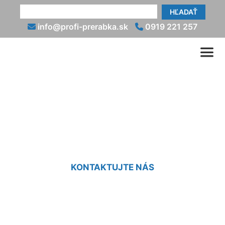
HĽADAŤ
info@profi-prerabka.sk
0919 221 257
Prerábanie kúpeľne v byte
Petržalka
KONTAKTUJTE NÁS