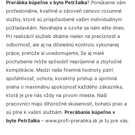
Prerábka kúpeľne v byte Petržalka
? Ponúkame vám
profesionálne, kvalitné a zároveň cenovo rozumné
služby, ktoré sú prispôsobené vašim individuálnym
požiadavkám. Neváhajte a ozvite sa nám ešte dnes.
Pri realizácií služieb dbáme nielen na precíznosť a
odbornosť, ale aj na dôslednú kontrolu vykonanej
práce, pretože si uvedomujeme, že aj malé
pochybenie môže spôsobiť nepríjemné a zbytočné
komplikácie. Medzi naše firemné hodnoty patrí
spoľahlivosť, ochota, korektný prístup a úprimná
snaha o maximálnu spokojnosť každého zákazníka,
ktorá je pre nás vždy na prvom mieste. Naši
pracovníci majú dlhoročné skúsenosti, bohatú prax a
sú plne k vašim službám.
Prerábanie kúpeľne v
byte Petržalka
– www.profi-prerabka.sk je tu pre vás.