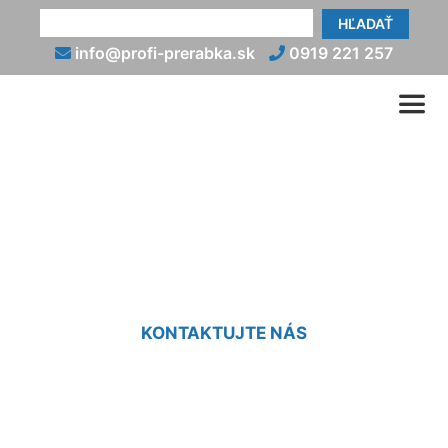
HĽADAŤ
info@profi-prerabka.sk
0919 221 257
Koľko stojí prerábka
kúpeľne v byte Zlaté Klasy
KONTAKTUJTE NÁS