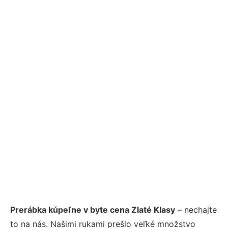
Prerábka kúpeľne v byte cena Zlaté Klasy
– nechajte
to na nás. Našimi rukami prešlo veľké množstvo