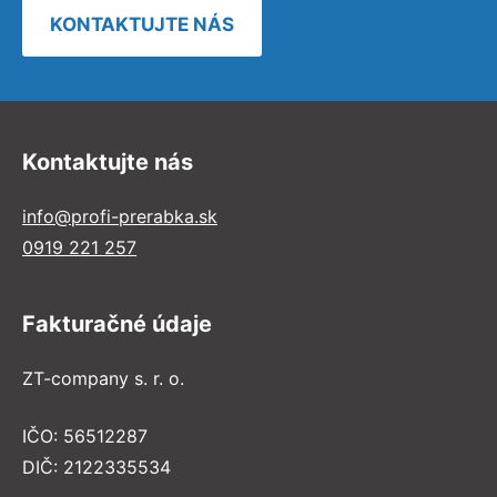
KONTAKTUJTE NÁS
Kontaktujte nás
info@profi-prerabka.sk
0919 221 257
Fakturačné údaje
ZT-company s. r. o.
IČO: 56512287
DIČ: 2122335534