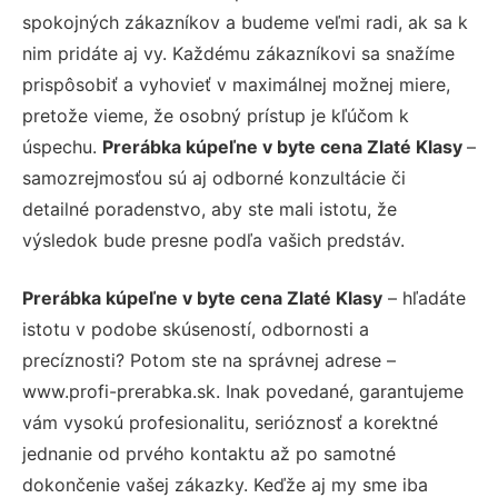
spokojných zákazníkov a budeme veľmi radi, ak sa k
nim pridáte aj vy. Každému zákazníkovi sa snažíme
prispôsobiť a vyhovieť v maximálnej možnej miere,
pretože vieme, že osobný prístup je kľúčom k
úspechu.
Prerábka kúpeľne v byte cena Zlaté Klasy
–
samozrejmosťou sú aj odborné konzultácie či
detailné poradenstvo, aby ste mali istotu, že
výsledok bude presne podľa vašich predstáv.
Prerábka kúpeľne v byte cena Zlaté Klasy
– hľadáte
istotu v podobe skúseností, odbornosti a
precíznosti? Potom ste na správnej adrese –
www.profi-prerabka.sk. Inak povedané, garantujeme
vám vysokú profesionalitu, serióznosť a korektné
jednanie od prvého kontaktu až po samotné
dokončenie vašej zákazky. Keďže aj my sme iba