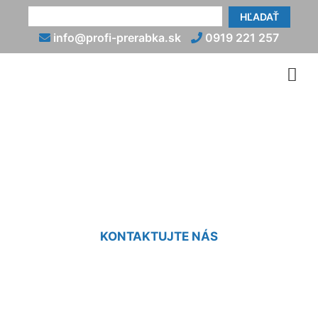
HĽADAŤ
info@profi-prerabka.sk
0919 221 257
Koľko stojí prerábka
kúpeľne v byte Karlova Ves
KONTAKTUJTE NÁS