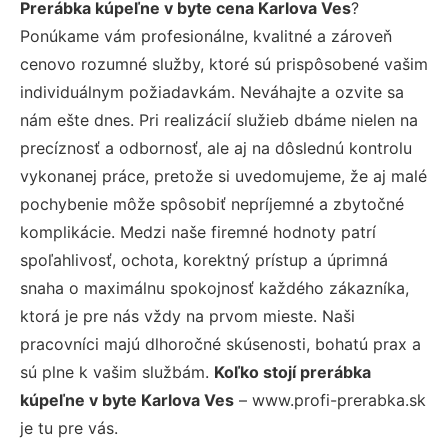
Prerábka kúpeľne v byte cena Karlova Ves
?
Ponúkame vám profesionálne, kvalitné a zároveň
cenovo rozumné služby, ktoré sú prispôsobené vašim
individuálnym požiadavkám. Neváhajte a ozvite sa
nám ešte dnes. Pri realizácií služieb dbáme nielen na
precíznosť a odbornosť, ale aj na dôslednú kontrolu
vykonanej práce, pretože si uvedomujeme, že aj malé
pochybenie môže spôsobiť nepríjemné a zbytočné
komplikácie. Medzi naše firemné hodnoty patrí
spoľahlivosť, ochota, korektný prístup a úprimná
snaha o maximálnu spokojnosť každého zákazníka,
ktorá je pre nás vždy na prvom mieste. Naši
pracovníci majú dlhoročné skúsenosti, bohatú prax a
sú plne k vašim službám.
Koľko stojí prerábka
kúpeľne v byte Karlova Ves
– www.profi-prerabka.sk
je tu pre vás.