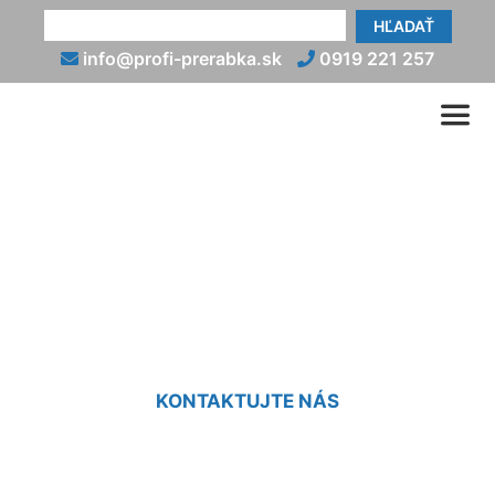
HĽADAŤ
info@profi-prerabka.sk
0919 221 257
Koľko stojí prerábka
kúpeľne v byte
Groißenbrunn
KONTAKTUJTE NÁS