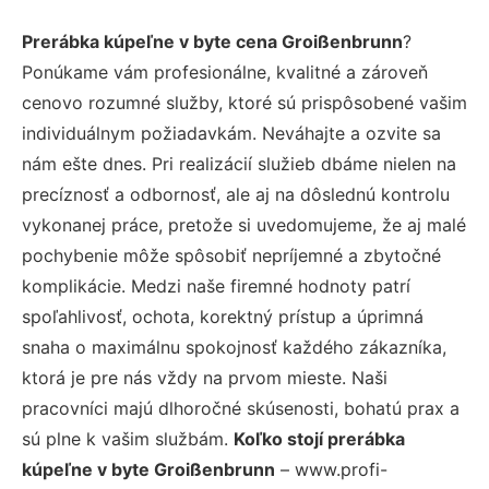
Prerábka kúpeľne v byte cena Groißenbrunn
?
Ponúkame vám profesionálne, kvalitné a zároveň
cenovo rozumné služby, ktoré sú prispôsobené vašim
individuálnym požiadavkám. Neváhajte a ozvite sa
nám ešte dnes. Pri realizácií služieb dbáme nielen na
precíznosť a odbornosť, ale aj na dôslednú kontrolu
vykonanej práce, pretože si uvedomujeme, že aj malé
pochybenie môže spôsobiť nepríjemné a zbytočné
komplikácie. Medzi naše firemné hodnoty patrí
spoľahlivosť, ochota, korektný prístup a úprimná
snaha o maximálnu spokojnosť každého zákazníka,
ktorá je pre nás vždy na prvom mieste. Naši
pracovníci majú dlhoročné skúsenosti, bohatú prax a
sú plne k vašim službám.
Koľko stojí prerábka
kúpeľne v byte Groißenbrunn
– www.profi-