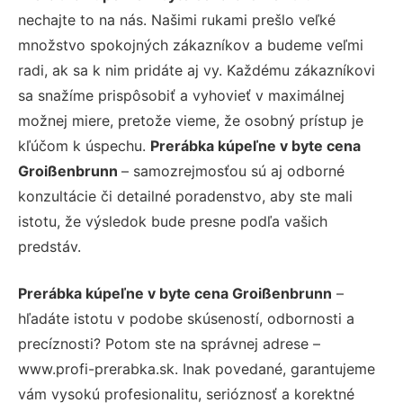
nechajte to na nás. Našimi rukami prešlo veľké
množstvo spokojných zákazníkov a budeme veľmi
radi, ak sa k nim pridáte aj vy. Každému zákazníkovi
sa snažíme prispôsobiť a vyhovieť v maximálnej
možnej miere, pretože vieme, že osobný prístup je
kľúčom k úspechu.
Prerábka kúpeľne v byte cena
Groißenbrunn
– samozrejmosťou sú aj odborné
konzultácie či detailné poradenstvo, aby ste mali
istotu, že výsledok bude presne podľa vašich
predstáv.
Prerábka kúpeľne v byte cena Groißenbrunn
–
hľadáte istotu v podobe skúseností, odbornosti a
precíznosti? Potom ste na správnej adrese –
www.profi-prerabka.sk. Inak povedané, garantujeme
vám vysokú profesionalitu, serióznosť a korektné