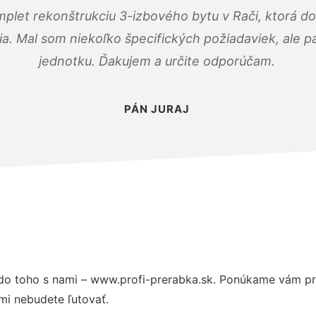
mplet rekonštrukciu 3-izbového bytu v Rači, ktorá d
. Mal som niekoľko špecifických požiadaviek, ale pán
jednotku. Ďakujem a určite odporúčam.
PÁN JURAJ
do toho s nami – www.profi-prerabka.sk. Ponúkame vám pre
mi nebudete ľutovať.