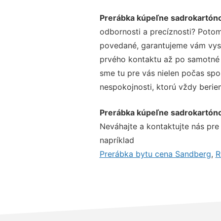
Prerábka kúpeľne sadrokartó
odbornosti a precíznosti? Potom
povedané, garantujeme vám vysok
prvého kontaktu až po samotné 
sme tu pre vás nielen počas spol
nespokojnosti, ktorú vždy beriem
Prerábka kúpeľne sadrokartó
Neváhajte a kontaktujte nás pre v
napríklad
Prerábka bytu cena Sandberg
,
R