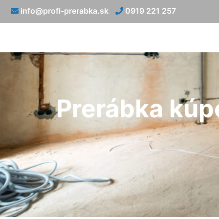
info@profi-prerabka.sk
0919 221 257
Prerábka kúp