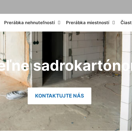
Prerábka nehnuteľností
Prerábka miestností
Čias
eľne sadrokartón
KONTAKTUJTE NÁS