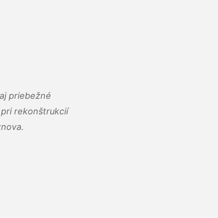
aj priebežné
ri rekonštrukcií
znova.