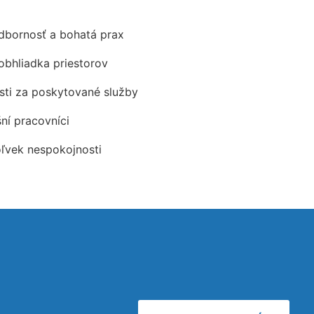
odbornosť a bohatá prax
obhliadka priestorov
ti za poskytované služby
šní pracovníci
oľvek nespokojnosti