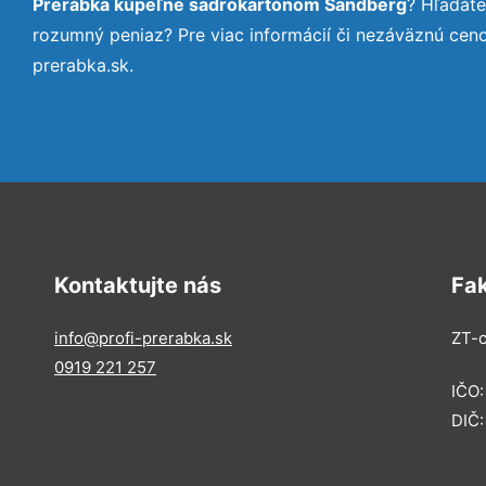
Prerábka kúpeľne sadrokartónom Sandberg
? Hľadát
rozumný peniaz? Pre viac informácií či nezáväznú cen
prerabka.sk.
Kontaktujte nás
Fa
info@profi-prerabka.sk
ZT-c
0919 221 257
IČO:
DIČ