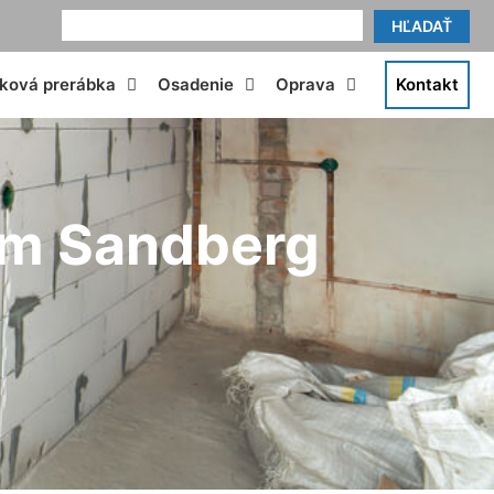
HĽADAŤ
tková prerábka
Osadenie
Oprava
Kontakt
om Sandberg