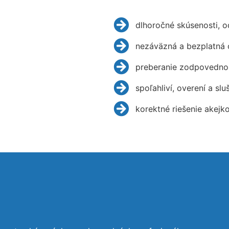
dlhoročné skúsenosti, 
nezáväzná a bezplatná 
preberanie zodpovednos
spoľahliví, overení a slu
korektné riešenie akejk