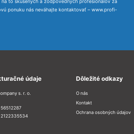
e na to skúsených a zodpovedných profesionálov za
ovú ponuku nás neváhajte kontaktovať – www.profi-
kturačné údaje
Dôležité odkazy
ompany s. r. o.
O nás
Kontakt
 56512287
Ochrana osobných údajov
: 2122335534