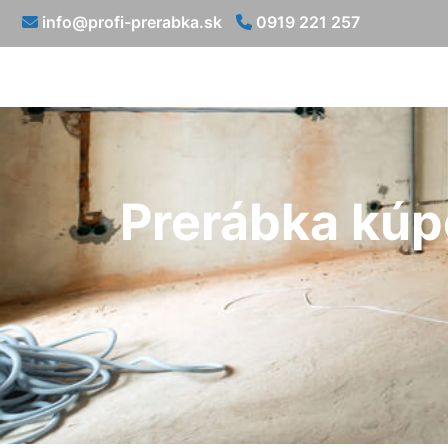
info@profi-prerabka.sk
0919 221 257
Prerábka kúp