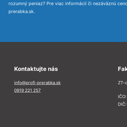
rozumný peniaz? Pre viac informácií či nezáväznú cen
prerabka.sk.
Kontaktujte nás
Fa
info@profi-prerabka.sk
ZT-c
0919 221 257
IČO:
DIČ