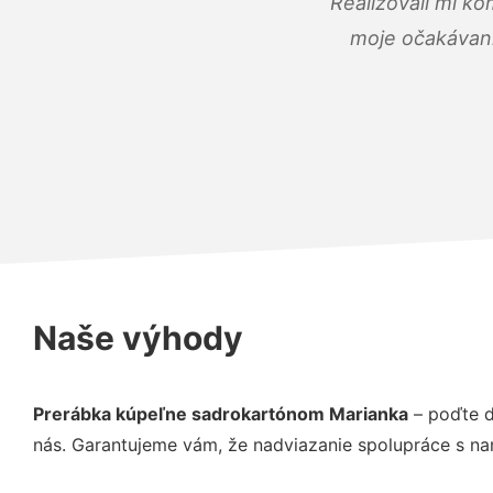
Realizovali mi ko
moje očakávania
Naše výhody
Prerábka kúpeľne sadrokartónom Marianka
– poďte d
nás. Garantujeme vám, že nadviazanie spolupráce s na