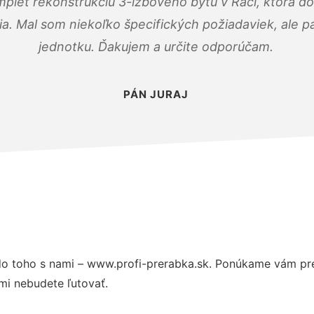
mplet rekonštrukciu 3-izbového bytu v Rači, ktorá d
. Mal som niekoľko špecifických požiadaviek, ale pán
jednotku. Ďakujem a určite odporúčam.
PÁN JURAJ
o toho s nami – www.profi-prerabka.sk. Ponúkame vám pre
mi nebudete ľutovať.