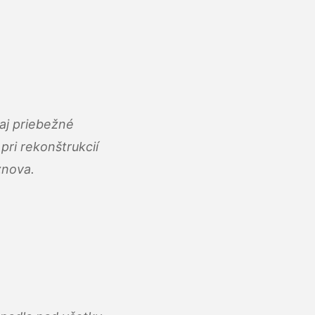
aj priebežné
ri rekonštrukcií
znova.