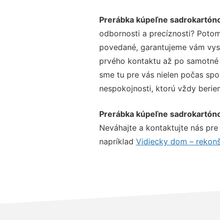
Prerábka kúpeľne sadrokartón
odbornosti a precíznosti? Potom
povedané, garantujeme vám vysok
prvého kontaktu až po samotné 
sme tu pre vás nielen počas spol
nespokojnosti, ktorú vždy beriem
Prerábka kúpeľne sadrokartón
Neváhajte a kontaktujte nás pre v
napríklad
Vidiecky dom – rekonš