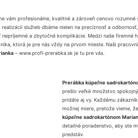
e vám profesionálne, kvalitné a zároveň cenovo rozumné s
realizácií služieb dbáme nielen na precíznosť a odbornosť,
nepríjemné a zbytočné komplikácie. Medzi naše firemné hod
ka, ktorá je pre nás vždy na prvom mieste. Naši pracovníc
rianka
– www.profi-prerabka.sk je tu pre vás.
Prerábka kúpeľne sadrokartón
prešlo veľké množstvo spokojný
pridáte aj vy. Každému zákazník
možnej miere, pretože vieme, ž
kúpeľne sadrokartónom Maria
detailné poradenstvo, aby ste m
predstáv.