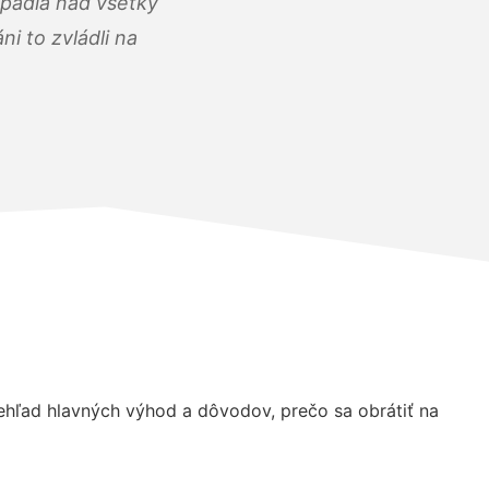
opadla nad všetky
i to zvládli na
hľad hlavných výhod a dôvodov, prečo sa obrátiť na