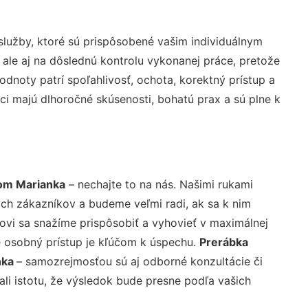
lužby, ktoré sú prispôsobené vašim individuálnym
 ale aj na dôslednú kontrolu vykonanej práce, pretože
noty patrí spoľahlivosť, ochota, korektný prístup a
i majú dlhoročné skúsenosti, bohatú prax a sú plne k
om Marianka
– nechajte to na nás. Našimi rukami
ch zákazníkov a budeme veľmi radi, ak sa k nim
ovi sa snažíme prispôsobiť a vyhovieť v maximálnej
e osobný prístup je kľúčom k úspechu.
Prerábka
nka
– samozrejmosťou sú aj odborné konzultácie či
ali istotu, že výsledok bude presne podľa vašich