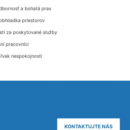
odbornosť a bohatá prax
obhliadka priestorov
ti za poskytované služby
šní pracovníci
oľvek nespokojnosti
KONTAKTUJTE NÁS