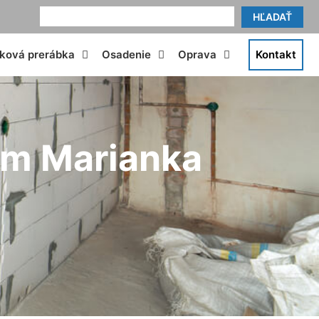
HĽADAŤ
tková prerábka
Osadenie
Oprava
Kontakt
om Marianka