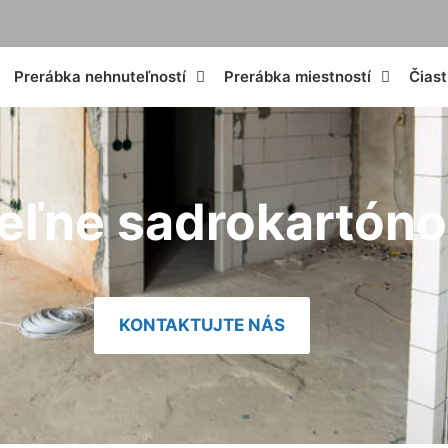
Prerábka nehnuteľností
Prerábka miestností
Čias
eľne sadrokartón
KONTAKTUJTE NÁS