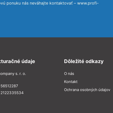
ovú ponuku nás neváhajte kontaktovať – www.profi-
kturačné údaje
Dôležité odkazy
ompany s. r. o.
O nás
Kontakt
 56512287
Ochrana osobných údajov
: 2122335534