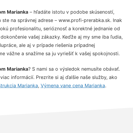
om Marianka
– hľadáte istotu v podobe skúseností,
 ste na správnej adrese – www.profi-prerabka.sk. Inak
ú profesionalitu, serióznosť a korektné jednanie od
dokončenie vašej zákazky. Keďže aj my sme iba ľudia,
upráce, ale aj v prípade riešenia prípadnej
e vážne a snažíme sa ju vyriešiť k vašej spokojnosti.
om Marianka
? S nami sa o výsledok nemusíte obávať.
iac informácií. Prezrite si aj ďalšie naše služby, ako
trukcia Marianka
,
Výmena vane cena Marianka
.