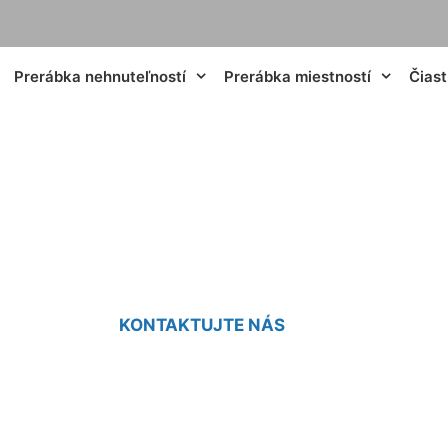
Prerábka nehnuteľností
Prerábka miestností
Čias
peľne sadrokartón
KONTAKTUJTE NÁS