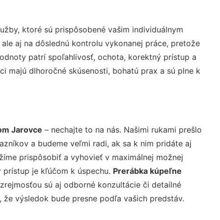
užby, ktoré sú prispôsobené vašim individuálnym
 ale aj na dôslednú kontrolu vykonanej práce, pretože
noty patrí spoľahlivosť, ochota, korektný prístup a
i majú dlhoročné skúsenosti, bohatú prax a sú plne k
om Jarovce
– nechajte to na nás. Našimi rukami prešlo
níkov a budeme veľmi radi, ak sa k nim pridáte aj
žíme prispôsobiť a vyhovieť v maximálnej možnej
 prístup je kľúčom k úspechu.
Prerábka kúpeľne
zrejmosťou sú aj odborné konzultácie či detailné
u, že výsledok bude presne podľa vašich predstáv.