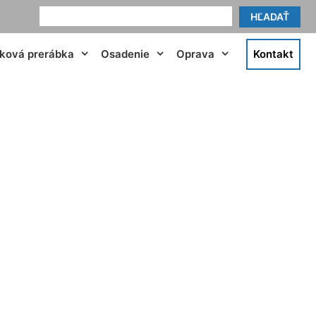
HĽADAŤ
tková prerábka
Osadenie
Oprava
Kontakt
om Jarovce