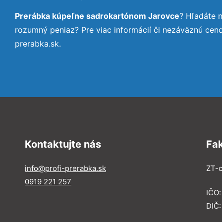
Prerábka kúpeľne sadrokartónom Jarovce
? Hľadáte 
rozumný peniaz? Pre viac informácií či nezáväznú cen
prerabka.sk.
Kontaktujte nás
Fa
info@profi-prerabka.sk
ZT-c
0919 221 257
IČO:
DIČ