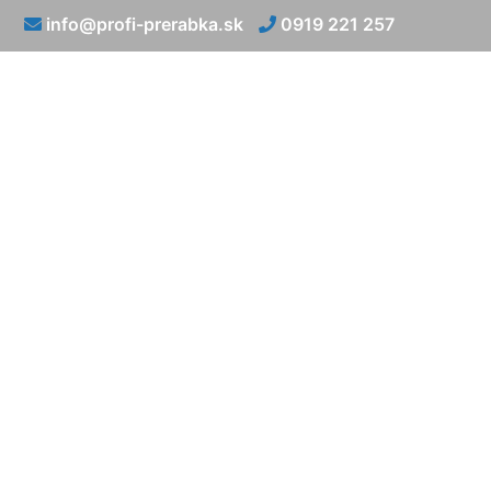
info@profi-prerabka.sk
0919 221 257
Prerábka kú