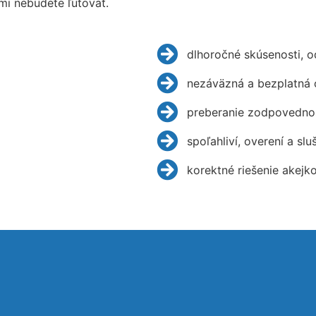
mi nebudete ľutovať.
dlhoročné skúsenosti, 
nezáväzná a bezplatná 
preberanie zodpovednos
spoľahliví, overení a slu
korektné riešenie akejk