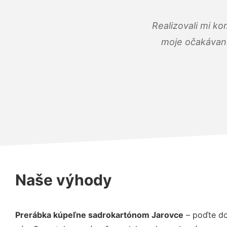
Realizovali mi ko
moje očakávania
Naše výhody
Prerábka kúpeľne sadrokartónom Jarovce
– poďte do