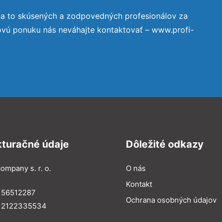
na to skúsených a zodpovedných profesionálov za
ovú ponuku nás neváhajte kontaktovať – www.profi-
kturačné údaje
Dôležité odkazy
ompany s. r. o.
O nás
Kontakt
 56512287
Ochrana osobných údajov
: 2122335534