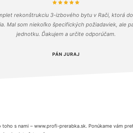
mplet rekonštrukciu 3-izbového bytu v Rači, ktorá d
. Mal som niekoľko špecifických požiadaviek, ale pán
jednotku. Ďakujem a určite odporúčam.
PÁN JURAJ
 toho s nami – www.profi-prerabka.sk. Ponúkame vám preh