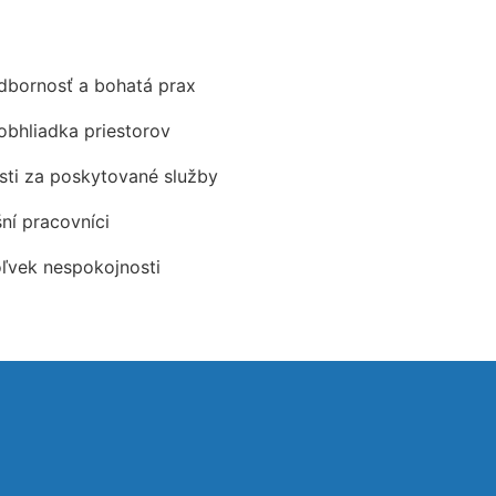
odbornosť a bohatá prax
obhliadka priestorov
ti za poskytované služby
šní pracovníci
oľvek nespokojnosti