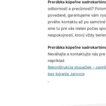
Prerábka kúpeľne sadrokartón
odbornosti a precíznosti? Potom
povedané, garantujeme vám vysok
prvého kontaktu až po samotné 
sme tu pre vás nielen počas spol
nespokojnosti, ktorú vždy beriem
Prerábka kúpeľne sadrokartón
Neváhajte a kontaktujte nás pre v
napríklad
Rekonštrukcia stupačiek – cenní
bez búrania Jarovce
.