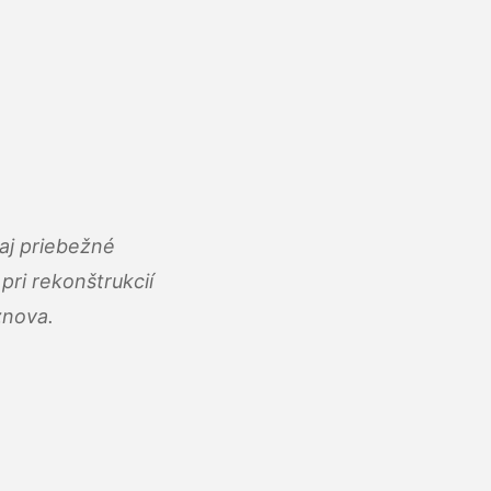
aj priebežné
ri rekonštrukcií
znova.