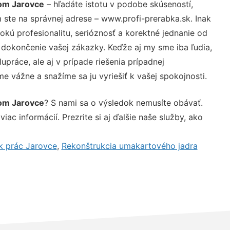
om Jarovce
– hľadáte istotu v podobe skúseností,
 ste na správnej adrese – www.profi-prerabka.sk. Inak
ú profesionalitu, serióznosť a korektné jednanie od
dokončenie vašej zákazky. Keďže aj my sme iba ľudia,
upráce, ale aj v prípade riešenia prípadnej
e vážne a snažíme sa ju vyriešiť k vašej spokojnosti.
om Jarovce
? S nami sa o výsledok nemusíte obávať.
iac informácií. Prezrite si aj ďalšie naše služby, ako
k prác Jarovce
,
Rekonštrukcia umakartového jadra