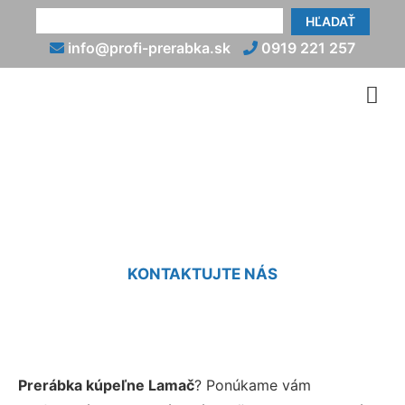
HĽADAŤ
info@profi-prerabka.sk
0919 221 257
Prerábky kúpeľní Lamač
KONTAKTUJTE NÁS
Prerábka kúpeľne Lamač
? Ponúkame vám