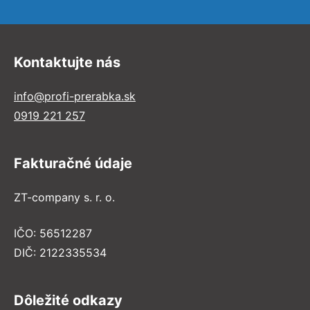
Kontaktujte nás
info@profi-prerabka.sk
0919 221 257
Fakturačné údaje
ZT-company s. r. o.
IČO: 56512287
DIČ: 2122335534
Dôležité odkazy