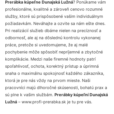
Prerábka kúpeľne Dunajská Lužná
? Ponúkame vám
profesionálne, kvalitné a zároveň cenovo rozumné
služby, ktoré sú prispôsobené vašim individuálnym
požiadavkám. Neváhajte a ozvite sa nám ešte dnes.
Pri realizácií služieb dbáme nielen na precíznosť a
odbornosť, ale aj na dôslednú kontrolu vykonanej
práce, pretože si uvedomujeme, že aj malé
pochybenie môže spôsobiť nepríjemné a zbytočné
komplikácie. Medzi naše firemné hodnoty patrí
spoľahlivosť, ochota, korektný prístup a úprimná
snaha o maximálnu spokojnosť každého zákazníka,
ktorá je pre nás vždy na prvom mieste. Naši
pracovníci majú dlhoročné skúsenosti, bohatú prax a
sú plne k vašim službám.
Prerábky kúpeľní Dunajská
Lužná
– www.profi-prerabka.sk je tu pre vás.