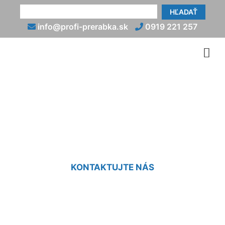
HĽADAŤ
info@profi-prerabka.sk
0919 221 257
Prerábky kúpeľní Dunajská
Lužná
KONTAKTUJTE NÁS