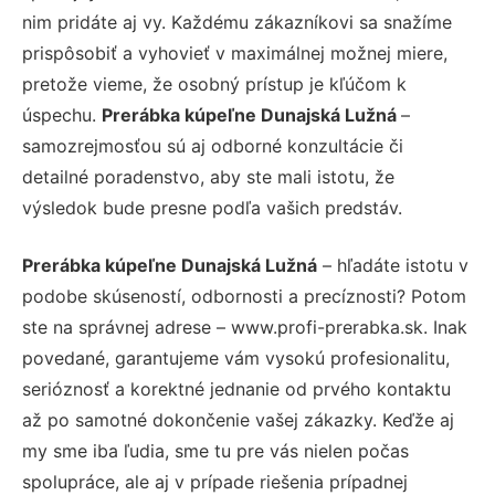
nim pridáte aj vy. Každému zákazníkovi sa snažíme
prispôsobiť a vyhovieť v maximálnej možnej miere,
pretože vieme, že osobný prístup je kľúčom k
úspechu.
Prerábka kúpeľne Dunajská Lužná
–
samozrejmosťou sú aj odborné konzultácie či
detailné poradenstvo, aby ste mali istotu, že
výsledok bude presne podľa vašich predstáv.
Prerábka kúpeľne Dunajská Lužná
– hľadáte istotu v
podobe skúseností, odbornosti a precíznosti? Potom
ste na správnej adrese – www.profi-prerabka.sk. Inak
povedané, garantujeme vám vysokú profesionalitu,
serióznosť a korektné jednanie od prvého kontaktu
až po samotné dokončenie vašej zákazky. Keďže aj
my sme iba ľudia, sme tu pre vás nielen počas
spolupráce, ale aj v prípade riešenia prípadnej