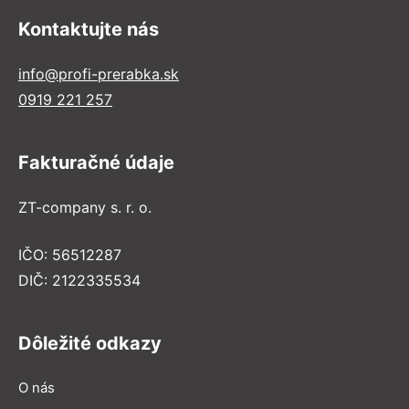
Kontaktujte nás
info@profi-prerabka.sk
0919 221 257
Fakturačné údaje
ZT-company s. r. o.
IČO: 56512287
DIČ: 2122335534
Dôležité odkazy
O nás