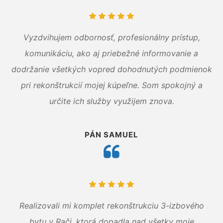
Vyzdvihujem odbornosť, profesionálny prístup,
komunikáciu, ako aj priebežné informovanie a
dodržanie všetkých vopred dohodnutých podmienok
pri rekonštrukcií mojej kúpeľne. Som spokojný a
určite ich služby využijem znova.
PÁN SAMUEL
Realizovali mi komplet rekonštrukciu 3-izbového
bytu v Rači, ktorá dopadla nad všetky moje