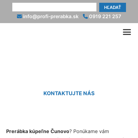
HĽADAŤ
info@profi-prerabka.sk
0919 221 257
Prerábky kúpeľní Čunovo
KONTAKTUJTE NÁS
Prerábka kúpeľne Čunovo
? Ponúkame vám