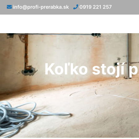
info@profi-prerabka.sk
0919 221 257
Koľko stojí