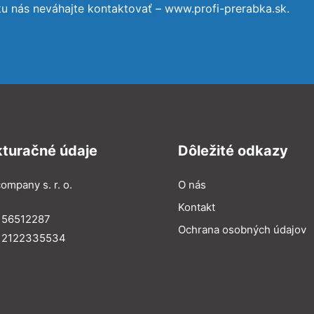
ku nás neváhajte kontaktovať – www.profi-prerabka.sk.
kturačné údaje
Dôležité odkazy
ompany s. r. o.
O nás
Kontakt
 56512287
Ochrana osobných údajov
: 2122335534