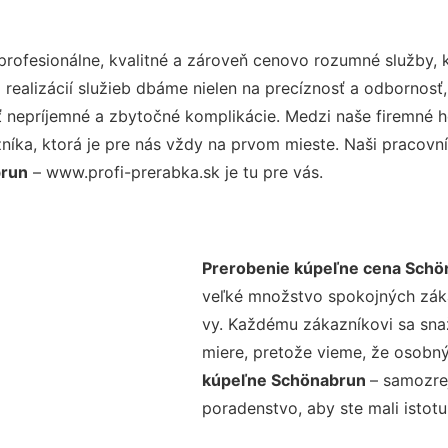
ofesionálne, kvalitné a zároveň cenovo rozumné služby, 
realizácií služieb dbáme nielen na precíznosť a odbornosť,
nepríjemné a zbytočné komplikácie. Medzi naše firemné hod
ka, ktorá je pre nás vždy na prvom mieste. Naši pracovníc
brun
– www.profi-prerabka.sk je tu pre vás.
Prerobenie kúpeľne cena Schö
veľké množstvo spokojných zákaz
vy. Každému zákazníkovi sa sna
miere, pretože vieme, že osobný
kúpeľne Schönabrun
– samozrej
poradenstvo, aby ste mali istot