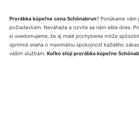
Prerábka kúpeľne cena Schönabrun
? Ponúkame vám pr
požiadavkám. Neváhajte a ozvite sa nám ešte dnes. Pri 
si uvedomujeme, že aj malé pochybenie môže spôsobiť 
úprimná snaha o maximálnu spokojnosť každého zákazní
vašim službám.
Koľko stojí prerábka kúpeľne Schöna