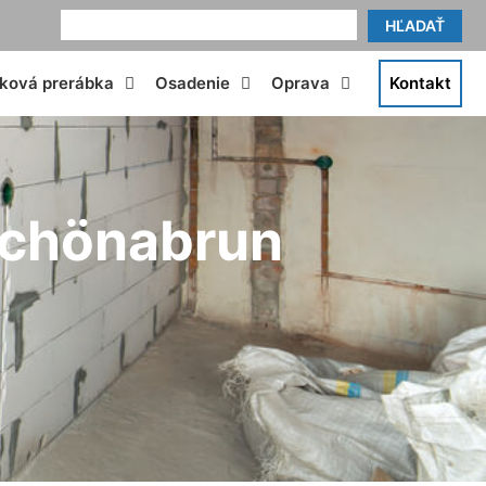
HĽADAŤ
tková prerábka
Osadenie
Oprava
Kontakt
 Schönabrun