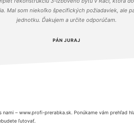
mplet rekonštrukciu 3-izbového bytu v Rači, ktorá d
. Mal som niekoľko špecifických požiadaviek, ale pán
jednotku. Ďakujem a určite odporúčam.
PÁN JURAJ
s nami – www.profi-prerabka.sk. Ponúkame vám prehľad hla
budete ľutovať.