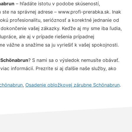
nabrun
– hľadáte istotu v podobe skúseností,
 ste na správnej adrese – www.profi-prerabka.sk. Inak
ú profesionalitu, serióznosť a korektné jednanie od
dokončenie vašej zákazky. Keďže aj my sme iba ľudia,
upráce, ale aj v prípade riešenia prípadnej
e vážne a snažíme sa ju vyriešiť k vašej spokojnosti.
e Schönabrun
? S nami sa o výsledok nemusíte obávať.
iac informácií. Prezrite si aj ďalšie naše služby, ako
Schönabrun
,
Osadenie obložkovej zárubne Schönabrun
.