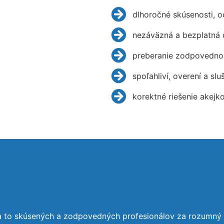
dlhoročné skúsenosti, 
nezáväzná a bezplatná 
preberanie zodpovednos
spoľahliví, overení a slu
korektné riešenie akejk
a to skúsených a zodpovedných profesionálov za rozumný