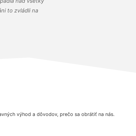
opadla nad všetky
i to zvládli na
vných výhod a dôvodov, prečo sa obrátiť na nás.