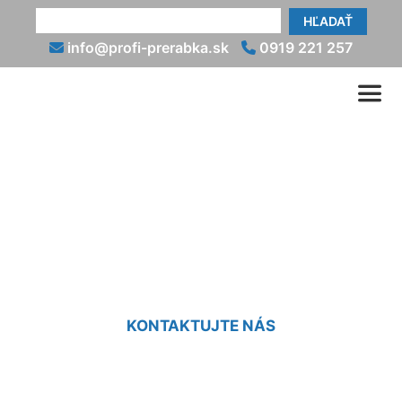
HĽADAŤ
info@profi-prerabka.sk
0919 221 257
Koľko stojí prerábka
kúpeľne Hainburg an der
Donau
KONTAKTUJTE NÁS