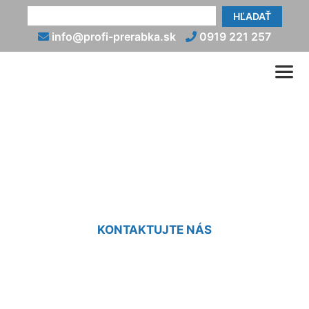
HĽADAŤ
info@profi-prerabka.sk
0919 221 257
Prerábka kuchyne v
paneláku cena Petržalka
KONTAKTUJTE NÁS