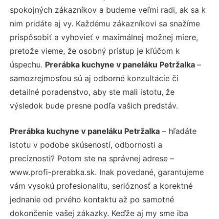
spokojných zákazníkov a budeme veľmi radi, ak sa k
nim pridáte aj vy. Každému zákazníkovi sa snažíme
prispôsobiť a vyhovieť v maximálnej možnej miere,
pretože vieme, že osobný prístup je kľúčom k
úspechu.
Prerábka kuchyne v paneláku Petržalka
–
samozrejmosťou sú aj odborné konzultácie či
detailné poradenstvo, aby ste mali istotu, že
výsledok bude presne podľa vašich predstáv.
Prerábka kuchyne v paneláku Petržalka
– hľadáte
istotu v podobe skúseností, odbornosti a
precíznosti? Potom ste na správnej adrese –
www.profi-prerabka.sk. Inak povedané, garantujeme
vám vysokú profesionalitu, serióznosť a korektné
jednanie od prvého kontaktu až po samotné
dokončenie vašej zákazky. Keďže aj my sme iba