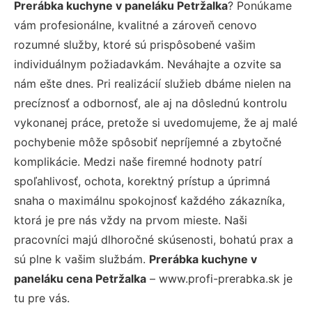
Prerábka kuchyne v paneláku Petržalka
? Ponúkame
vám profesionálne, kvalitné a zároveň cenovo
rozumné služby, ktoré sú prispôsobené vašim
individuálnym požiadavkám. Neváhajte a ozvite sa
nám ešte dnes. Pri realizácií služieb dbáme nielen na
precíznosť a odbornosť, ale aj na dôslednú kontrolu
vykonanej práce, pretože si uvedomujeme, že aj malé
pochybenie môže spôsobiť nepríjemné a zbytočné
komplikácie. Medzi naše firemné hodnoty patrí
spoľahlivosť, ochota, korektný prístup a úprimná
snaha o maximálnu spokojnosť každého zákazníka,
ktorá je pre nás vždy na prvom mieste. Naši
pracovníci majú dlhoročné skúsenosti, bohatú prax a
sú plne k vašim službám.
Prerábka kuchyne v
paneláku cena Petržalka
– www.profi-prerabka.sk je
tu pre vás.