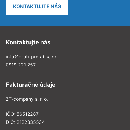
KONTAKTUJTE NÁS
Kontaktujte nás
info@profi-prerabka.sk
0919 221 257
Fakturačné údaje
ZT-company s. r. o.
IČO: 56512287
DIČ: 2122335534