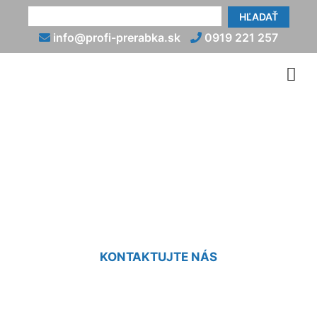
HĽADAŤ
info@profi-prerabka.sk
0919 221 257
Prerábka kuchyne v
paneláku cena Nová
Dedinka
KONTAKTUJTE NÁS