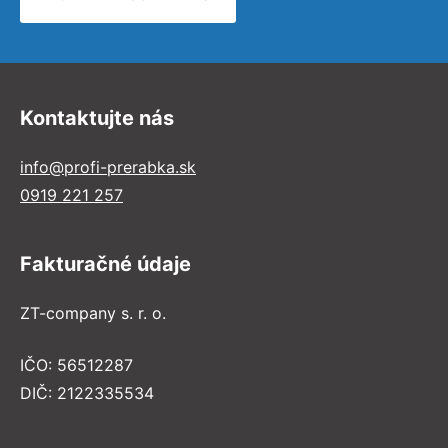
Kontaktujte nás
info@profi-prerabka.sk
0919 221 257
Fakturačné údaje
ZT-company s. r. o.
IČO: 56512287
DIČ: 2122335534