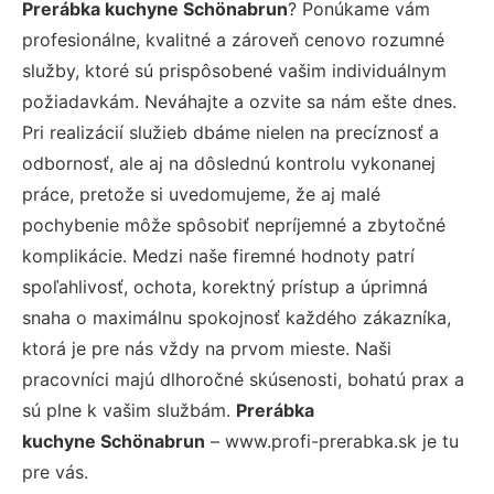
Prerábka kuchyne Schönabrun
? Ponúkame vám
profesionálne, kvalitné a zároveň cenovo rozumné
služby, ktoré sú prispôsobené vašim individuálnym
požiadavkám. Neváhajte a ozvite sa nám ešte dnes.
Pri realizácií služieb dbáme nielen na precíznosť a
odbornosť, ale aj na dôslednú kontrolu vykonanej
práce, pretože si uvedomujeme, že aj malé
pochybenie môže spôsobiť nepríjemné a zbytočné
komplikácie. Medzi naše firemné hodnoty patrí
spoľahlivosť, ochota, korektný prístup a úprimná
snaha o maximálnu spokojnosť každého zákazníka,
ktorá je pre nás vždy na prvom mieste. Naši
pracovníci majú dlhoročné skúsenosti, bohatú prax a
sú plne k vašim službám.
Prerábka
kuchyne Schönabrun
– www.profi-prerabka.sk je tu
pre vás.