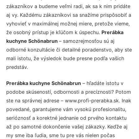
zákazníkov a budeme veľmi radi, ak sa k nim pridáte
aj vy. Každému zákazníkovi sa snažíme prispôsobiť a
vyhovieť v maximálnej možnej miere, pretože vieme,
že osobný prístup je kľúčom k úspechu.
Prerábka
kuchyne Schönabrun
– samozrejmosťou sú aj
odborné konzultácie či detailné poradenstvo, aby ste
mali istotu, že výsledok bude presne podľa vašich
predstáv.
Prerábka kuchyne Schönabrun
– hľadáte istotu v
podobe skúseností, odbornosti a precíznosti? Potom
ste na správnej adrese – www.profi-prerabka.sk. Inak
povedané, garantujeme vám vysokú profesionalitu,
serióznosť a korektné jednanie od prvého kontaktu
až po samotné dokončenie vašej zákazky. Keďže aj
my sme iba ľudia, sme tu pre vás nielen počas