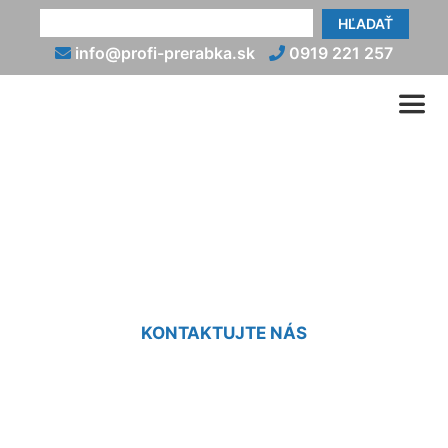
HĽADAŤ
info@profi-prerabka.sk
0919 221 257
Prerábka kuchyne
Schönabrun
KONTAKTUJTE NÁS