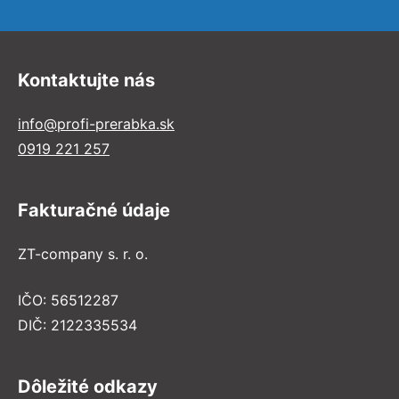
Kontaktujte nás
info@profi-prerabka.sk
0919 221 257
Fakturačné údaje
ZT-company s. r. o.
IČO: 56512287
DIČ: 2122335534
Dôležité odkazy