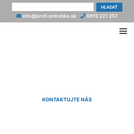
HĽADAŤ
info@profi-prerabka.sk
0919 221 257
Prerábka kuchyne Nová
Dedinka
KONTAKTUJTE NÁS