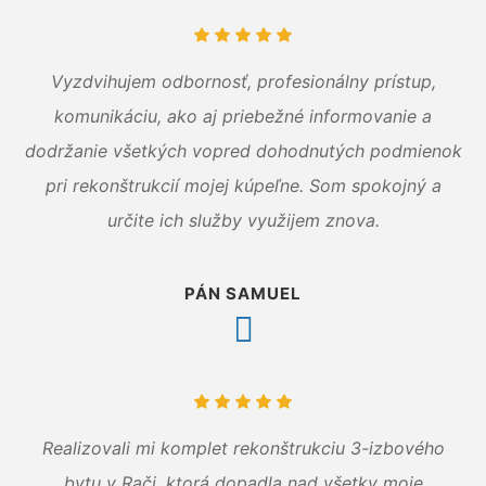
Vyzdvihujem odbornosť, profesionálny prístup,
komunikáciu, ako aj priebežné informovanie a
dodržanie všetkých vopred dohodnutých podmienok
pri rekonštrukcií mojej kúpeľne. Som spokojný a
určite ich služby využijem znova.
PÁN SAMUEL
Realizovali mi komplet rekonštrukciu 3-izbového
bytu v Rači, ktorá dopadla nad všetky moje