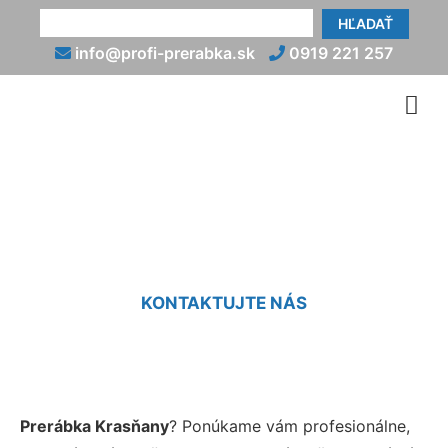
HĽADAŤ
info@profi-prerabka.sk
0919 221 257
Prerábka Krasňany
KONTAKTUJTE NÁS
Prerábka Krasňany
? Ponúkame vám profesionálne,