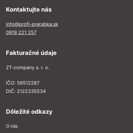
Kontaktujte nás
info@profi-prerabka.sk
0919 221 257
Fakturačné údaje
ZT-company s. r. o.
IČO: 56512287
DIČ: 2122335534
Dôležité odkazy
O nás