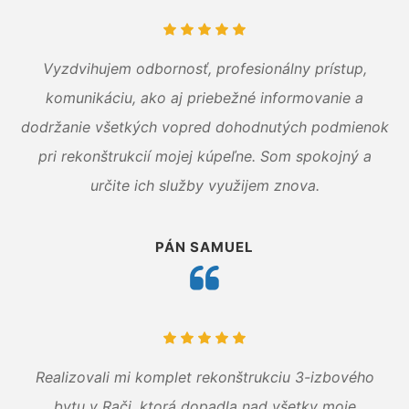
Vyzdvihujem odbornosť, profesionálny prístup,
komunikáciu, ako aj priebežné informovanie a
dodržanie všetkých vopred dohodnutých podmienok
pri rekonštrukcií mojej kúpeľne. Som spokojný a
určite ich služby využijem znova.
PÁN SAMUEL
Realizovali mi komplet rekonštrukciu 3-izbového
bytu v Rači, ktorá dopadla nad všetky moje