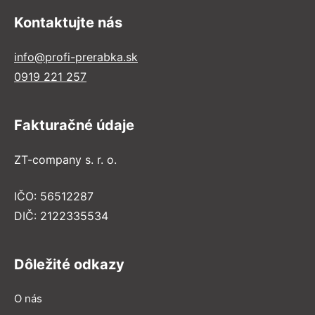
Kontaktujte nás
info@profi-prerabka.sk
0919 221 257
Fakturačné údaje
ZT-company s. r. o.
IČO: 56512287
DIČ: 2122335534
Dôležité odkazy
O nás