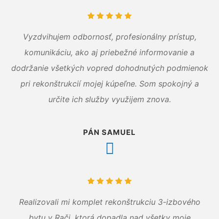
Vyzdvihujem odbornosť, profesionálny prístup,
komunikáciu, ako aj priebežné informovanie a
dodržanie všetkých vopred dohodnutých podmienok
pri rekonštrukcií mojej kúpeľne. Som spokojný a
určite ich služby využijem znova.
PÁN SAMUEL
Realizovali mi komplet rekonštrukciu 3-izbového
bytu v Rači, ktorá dopadla nad všetky moje