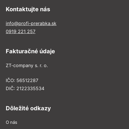
Kontaktujte nás
info@profi-prerabka.sk
0919 221 257
Fakturačné údaje
ZT-company s. r. o.
IČO: 56512287
DIČ: 2122335534
Dôležité odkazy
O nás