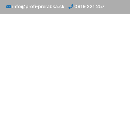
info@profi-prerabka.sk
0919 221 257