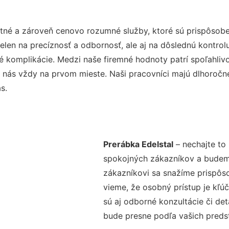
itné a zároveň cenovo rozumné služby, ktoré sú prispôsob
nielen na precíznosť a odbornosť, ale aj na dôslednú kontro
komplikácie. Medzi naše firemné hodnoty patrí spoľahlivos
 nás vždy na prvom mieste. Naši pracovníci majú dlhoročné
s.
Prerábka Edelstal
– nechajte to
spokojných zákazníkov a budeme 
zákazníkovi sa snažíme prispôso
vieme, že osobný prístup je kľ
sú aj odborné konzultácie či det
bude presne podľa vašich preds