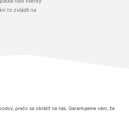
opadla nad všetky
i to zvládli na
odov, prečo sa obrátiť na nás. Garantujeme vám, že