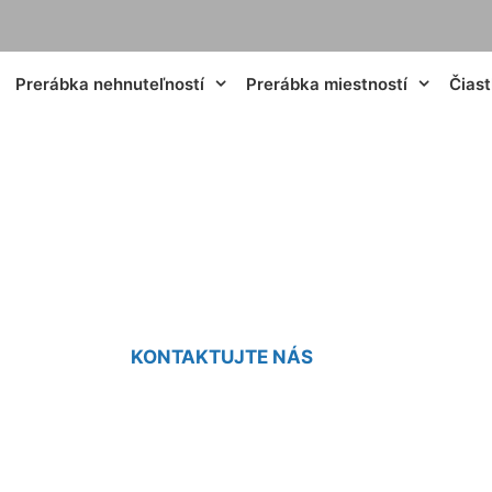
Prerábka nehnuteľností
Prerábka miestností
Čias
Prerábka Edelstal
KONTAKTUJTE NÁS