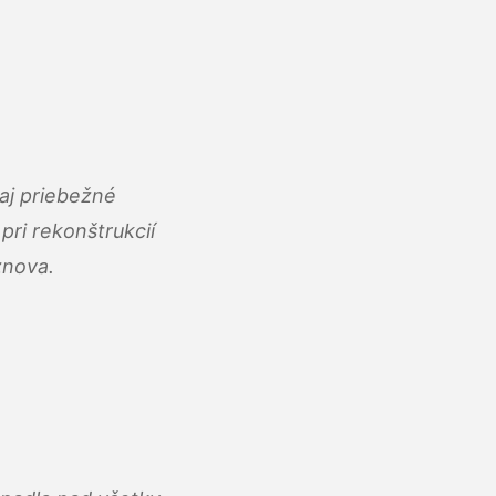
aj priebežné
ri rekonštrukcií
znova.