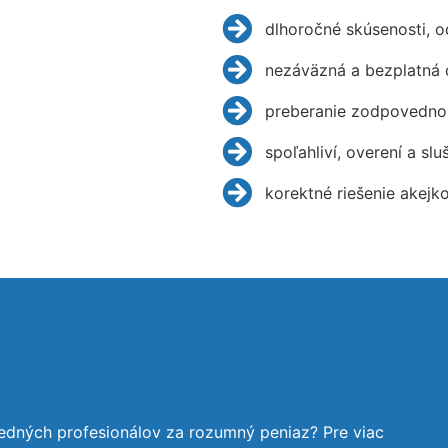
dlhoročné skúsenosti, 
nezáväzná a bezplatná 
preberanie zodpovednos
spoľahliví, overení a slu
korektné riešenie akejk
edných profesionálov za rozumný peniaz? Pre viac