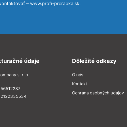
kontaktovať – www.profi-prerabka.sk.
kturačné údaje
Dôležité odkazy
ompany s. r. o.
O nás
Kontakt
 56512287
Ochrana osobných údajov
: 2122335534