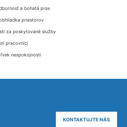
odbornosť a bohatá prax
obhliadka priestorov
ti za poskytované služby
šní pracovníci
oľvek nespokojnosti
KONTAKTUJTE NÁS