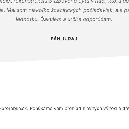
mplet rekonštrukciu 3-izbového bytu v Rači, ktorá d
. Mal som niekoľko špecifických požiadaviek, ale pán
jednotku. Ďakujem a určite odporúčam.
PÁN JURAJ
-prerabka.sk. Ponúkame vám prehľad hlavných výhod a dôv