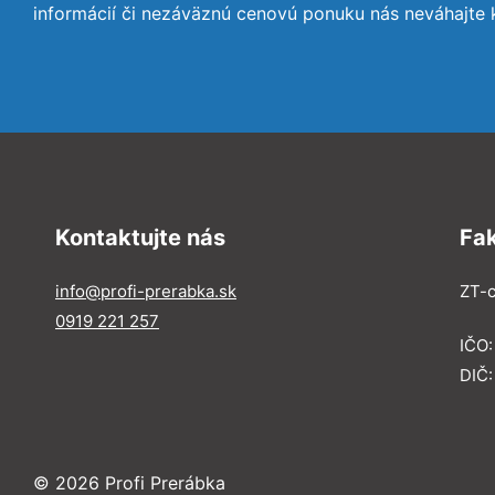
informácií či nezáväznú cenovú ponuku nás neváhajte 
Kontaktujte nás
Fa
info@profi-prerabka.sk
ZT-c
0919 221 257
IČO:
DIČ
© 2026 Profi Prerábka