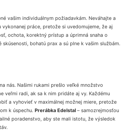
ené vašim individuálnym požiadavkám. Neváhajte a
lu vykonanej práce, pretože si uvedomujeme, že aj
ť, ochota, korektný prístup a úprimná snaha o
 skúsenosti, bohatú prax a sú plne k vašim službám.
 na nás. Našimi rukami prešlo veľké množstvo
veľmi radi, ak sa k nim pridáte aj vy. Každému
biť a vyhovieť v maximálnej možnej miere, pretože
účom k úspechu.
Prerábka Edelstal
– samozrejmosťou
ailné poradenstvo, aby ste mali istotu, že výsledok
táv.