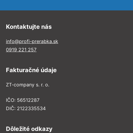
Kontaktujte nás
info@profi-prerabka.sk
0919 221 257
Fakturačné údaje
ZT-company s. r. o.
IČO: 56512287
DIČ: 2122335534
Dôležité odkazy