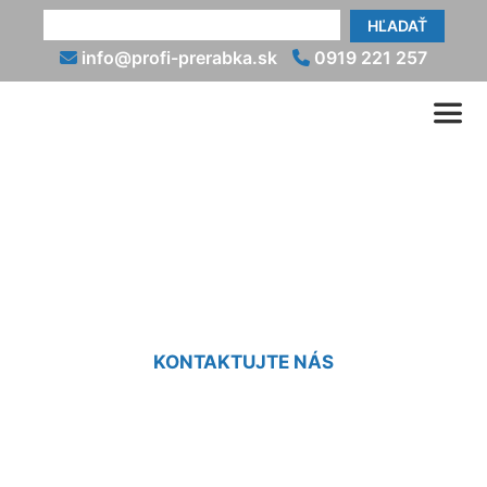
HĽADAŤ
info@profi-prerabka.sk
0919 221 257
Prerábanie domov Nové
Mesto
KONTAKTUJTE NÁS