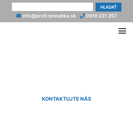
HĽADAŤ
info@profi-prerabka.sk
0919 221 257
Prerábka domu - kocky
Kalinkovo
KONTAKTUJTE NÁS