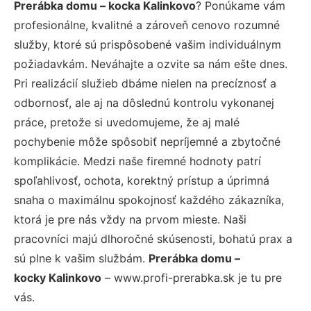
Prerábka domu – kocka Kalinkovo
? Ponúkame vám
profesionálne, kvalitné a zároveň cenovo rozumné
služby, ktoré sú prispôsobené vašim individuálnym
požiadavkám. Neváhajte a ozvite sa nám ešte dnes.
Pri realizácií služieb dbáme nielen na precíznosť a
odbornosť, ale aj na dôslednú kontrolu vykonanej
práce, pretože si uvedomujeme, že aj malé
pochybenie môže spôsobiť nepríjemné a zbytočné
komplikácie. Medzi naše firemné hodnoty patrí
spoľahlivosť, ochota, korektný prístup a úprimná
snaha o maximálnu spokojnosť každého zákazníka,
ktorá je pre nás vždy na prvom mieste. Naši
pracovníci majú dlhoročné skúsenosti, bohatú prax a
sú plne k vašim službám.
Prerábka domu –
kocky Kalinkovo
– www.profi-prerabka.sk je tu pre
vás.