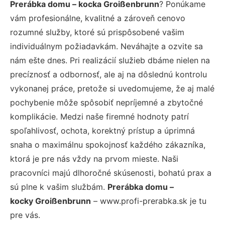
Prerábka domu – kocka Groißenbrunn
? Ponúkame
vám profesionálne, kvalitné a zároveň cenovo
rozumné služby, ktoré sú prispôsobené vašim
individuálnym požiadavkám. Neváhajte a ozvite sa
nám ešte dnes. Pri realizácií služieb dbáme nielen na
precíznosť a odbornosť, ale aj na dôslednú kontrolu
vykonanej práce, pretože si uvedomujeme, že aj malé
pochybenie môže spôsobiť nepríjemné a zbytočné
komplikácie. Medzi naše firemné hodnoty patrí
spoľahlivosť, ochota, korektný prístup a úprimná
snaha o maximálnu spokojnosť každého zákazníka,
ktorá je pre nás vždy na prvom mieste. Naši
pracovníci majú dlhoročné skúsenosti, bohatú prax a
sú plne k vašim službám.
Prerábka domu –
kocky Groißenbrunn
– www.profi-prerabka.sk je tu
pre vás.