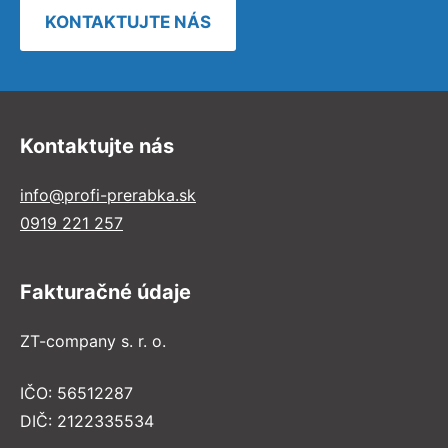
KONTAKTUJTE NÁS
Kontaktujte nás
info@profi-prerabka.sk
0919 221 257
Fakturačné údaje
ZT-company s. r. o.
IČO: 56512287
DIČ: 2122335534