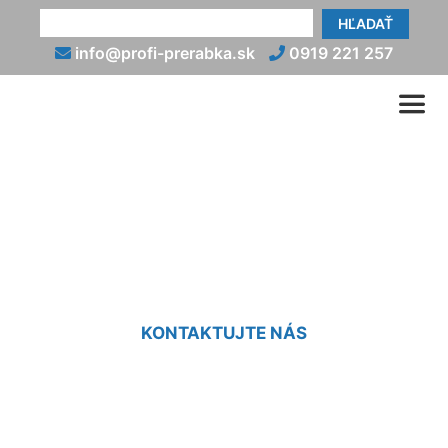
HĽADAŤ
info@profi-prerabka.sk
0919 221 257
Prerábka domu - kocky
Groißenbrunn
KONTAKTUJTE NÁS