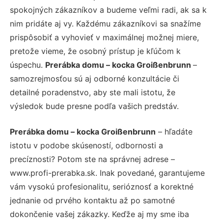
spokojných zákazníkov a budeme veľmi radi, ak sa k
nim pridáte aj vy. Každému zákazníkovi sa snažíme
prispôsobiť a vyhovieť v maximálnej možnej miere,
pretože vieme, že osobný prístup je kľúčom k
úspechu.
Prerábka domu – kocka Groißenbrunn
–
samozrejmosťou sú aj odborné konzultácie či
detailné poradenstvo, aby ste mali istotu, že
výsledok bude presne podľa vašich predstáv.
Prerábka domu – kocka Groißenbrunn
– hľadáte
istotu v podobe skúseností, odbornosti a
precíznosti? Potom ste na správnej adrese –
www.profi-prerabka.sk. Inak povedané, garantujeme
vám vysokú profesionalitu, serióznosť a korektné
jednanie od prvého kontaktu až po samotné
dokončenie vašej zákazky. Keďže aj my sme iba