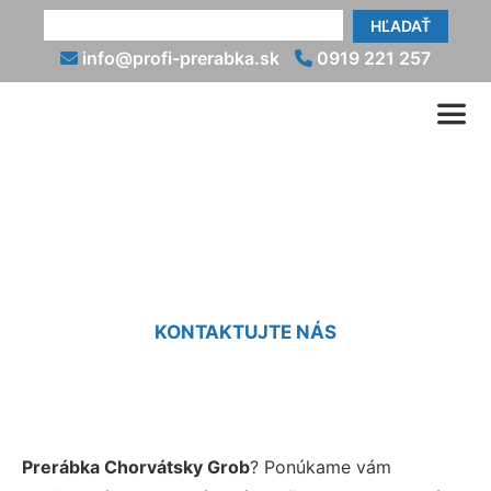
HĽADAŤ
info@profi-prerabka.sk
0919 221 257
Prerábka Chorvátsky Grob
KONTAKTUJTE NÁS
Prerábka Chorvátsky Grob
? Ponúkame vám