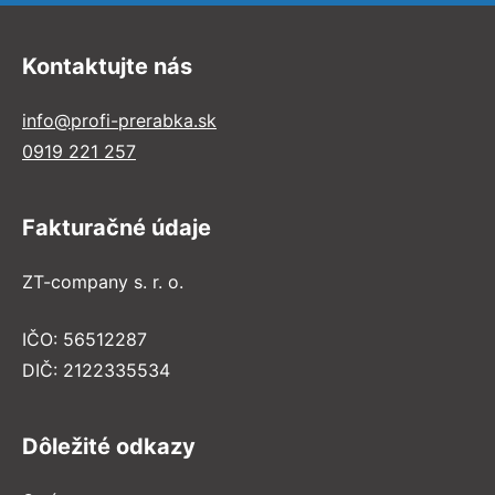
Kontaktujte nás
info@profi-prerabka.sk
0919 221 257
Fakturačné údaje
ZT-company s. r. o.
IČO: 56512287
DIČ: 2122335534
Dôležité odkazy