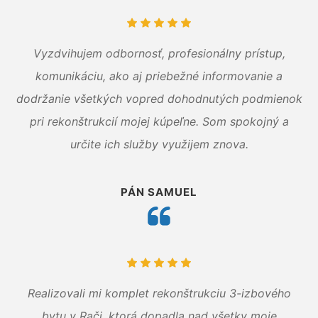
Vyzdvihujem odbornosť, profesionálny prístup,
komunikáciu, ako aj priebežné informovanie a
dodržanie všetkých vopred dohodnutých podmienok
pri rekonštrukcií mojej kúpeľne. Som spokojný a
určite ich služby využijem znova.
PÁN SAMUEL
Realizovali mi komplet rekonštrukciu 3-izbového
bytu v Rači, ktorá dopadla nad všetky moje