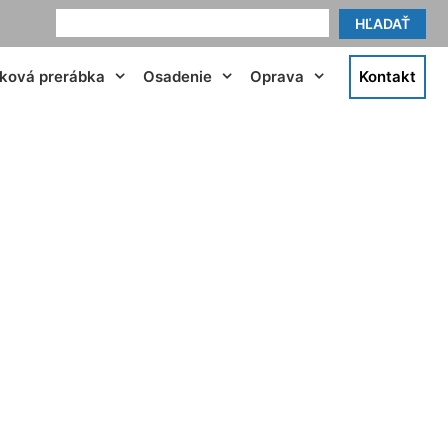
HĽADAŤ
tková prerábka
Osadenie
Oprava
Kontakt
a Malinovo