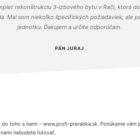
mplet rekonštrukciu 3-izbového bytu v Rači, ktorá d
. Mal som niekoľko špecifických požiadaviek, ale pán
jednotku. Ďakujem a určite odporúčam.
PÁN JURAJ
 do toho s nami – www.profi-prerabka.sk. Ponúkame vám p
 nami nebudete ľutovať.