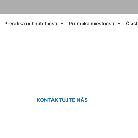
Prerábka nehnuteľností
Prerábka miestností
Čias
dra v paneláku cen
KONTAKTUJTE NÁS