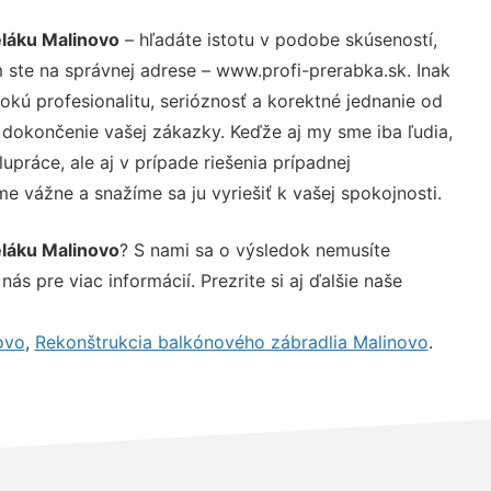
eláku Malinovo
– hľadáte istotu v podobe skúseností,
 ste na správnej adrese – www.profi-prerabka.sk. Inak
ú profesionalitu, serióznosť a korektné jednanie od
dokončenie vašej zákazky. Keďže aj my sme iba ľudia,
upráce, ale aj v prípade riešenia prípadnej
e vážne a snažíme sa ju vyriešiť k vašej spokojnosti.
eláku Malinovo
? S nami sa o výsledok nemusíte
ás pre viac informácií. Prezrite si aj ďalšie naše
ovo
,
Rekonštrukcia balkónového zábradlia Malinovo
.