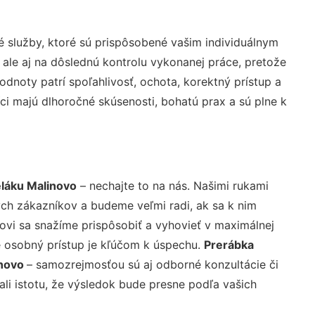
 služby, ktoré sú prispôsobené vašim individuálnym
 ale aj na dôslednú kontrolu vykonanej práce, pretože
noty patrí spoľahlivosť, ochota, korektný prístup a
i majú dlhoročné skúsenosti, bohatú prax a sú plne k
eláku Malinovo
– nechajte to na nás. Našimi rukami
ch zákazníkov a budeme veľmi radi, ak sa k nim
ovi sa snažíme prispôsobiť a vyhovieť v maximálnej
e osobný prístup je kľúčom k úspechu.
Prerábka
inovo
– samozrejmosťou sú aj odborné konzultácie či
ali istotu, že výsledok bude presne podľa vašich