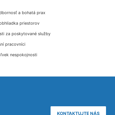
odbornosť a bohatá prax
obhliadka priestorov
ti za poskytované služby
šní pracovníci
oľvek nespokojnosti
KONTAKTUJTE NÁS