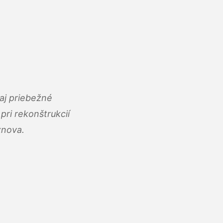
aj priebežné
ri rekonštrukcií
znova.