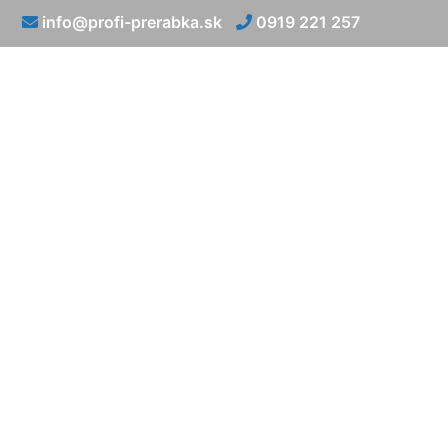
info@profi-prerabka.sk
0919 221 257
Prerábka ja