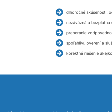
dlhoročné skúsenosti, 
nezáväzná a bezplatná 
preberanie zodpovednos
spoľahliví, overení a slu
korektné riešenie akejk