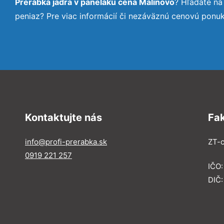
Prerábka jadra v paneláku cena Malinovo
? Hľadáte na
peniaz? Pre viac informácií či nezáväznú cenovú ponu
Kontaktujte nás
Fa
info@profi-prerabka.sk
ZT-c
0919 221 257
IČO:
DIČ