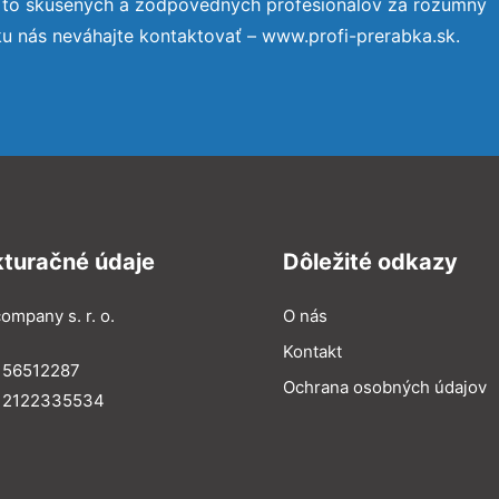
 to skúsených a zodpovedných profesionálov za rozumný
ku nás neváhajte kontaktovať – www.profi-prerabka.sk.
kturačné údaje
Dôležité odkazy
ompany s. r. o.
O nás
Kontakt
 56512287
Ochrana osobných údajov
: 2122335534