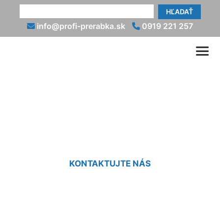
HĽADAŤ
info@profi-prerabka.sk
0919 221 257
Cena osadenia zárubne
Sandberg
KONTAKTUJTE NÁS