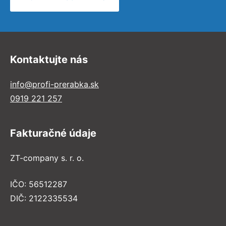
Kontaktujte nás
info@profi-prerabka.sk
0919 221 257
Fakturačné údaje
ZT-company s. r. o.
IČO: 56512287
DIČ: 2122335534