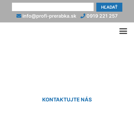
HĽADAŤ
info@profi-prerabka.sk
0919 221 257
Cena osadenia zárubne
Edelstal
KONTAKTUJTE NÁS