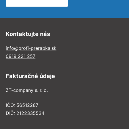
Kontaktujte nás
info@profi-prerabka.sk
0919 221 257
Fakturačné údaje
ZT-company s. r. o.
IČO: 56512287
DIČ: 2122335534