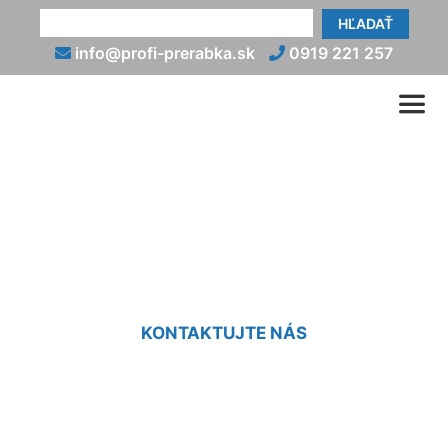
HĽADAŤ
info@profi-prerabka.sk
0919 221 257
Oprava fasády (starého)
domu Krasňany
KONTAKTUJTE NÁS