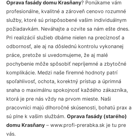
Oprava fasády domu Krasňany
? Ponúkame vám
profesionálne, kvalitné a zároveň cenovo rozumné
služby, ktoré sú prispôsobené vašim individuálnym
požiadavkám. Neváhajte a ozvite sa nám ešte dnes.
Pri realizácií služieb dbáme nielen na precíznosť a
odbornosť, ale aj na dôslednú kontrolu vykonanej
práce, pretože si uvedomujeme, že aj malé
pochybenie môže spôsobiť nepríjemné a zbytočné
komplikácie. Medzi naše firemné hodnoty patrí
spoľahlivosť, ochota, korektný prístup a úprimná
snaha o maximálnu spokojnosť každého zákazníka,
ktorá je pre nás vždy na prvom mieste. Naši
pracovníci majú dlhoročné skúsenosti, bohatú prax a
sú plne k vašim službám.
Oprava fasády (starého)
domu Krasňany
– www.profi-prerabka.sk je tu pre
vás.