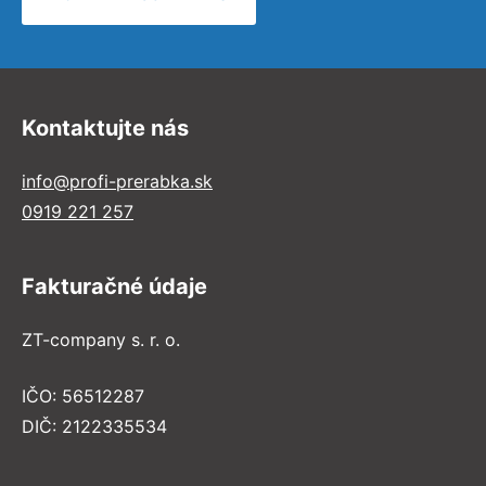
Kontaktujte nás
info@profi-prerabka.sk
0919 221 257
Fakturačné údaje
ZT-company s. r. o.
IČO: 56512287
DIČ: 2122335534