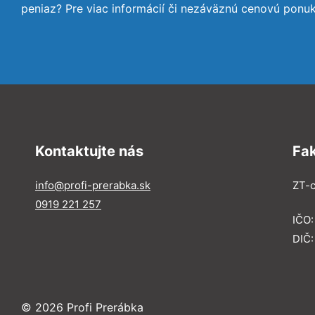
peniaz? Pre viac informácií či nezáväznú cenovú ponu
Kontaktujte nás
Fa
info@profi-prerabka.sk
ZT-c
0919 221 257
IČO:
DIČ
© 2026 Profi Prerábka