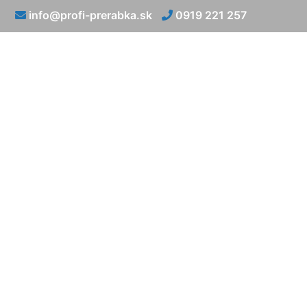
info@profi-prerabka.sk
0919 221 257
Koľko st