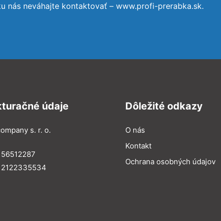
ku nás neváhajte kontaktovať – www.profi-prerabka.sk.
kturačné údaje
Dôležité odkazy
ompany s. r. o.
O nás
Kontakt
 56512287
Ochrana osobných údajov
: 2122335534