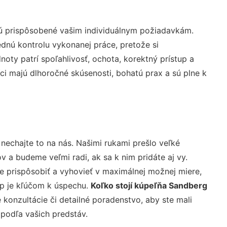
sú prispôsobené vašim individuálnym požiadavkám.
lednú kontrolu vykonanej práce, pretože si
ty patrí spoľahlivosť, ochota, korektný prístup a
i majú dlhoročné skúsenosti, bohatú prax a sú plne k
nechajte to na nás. Našimi rukami prešlo veľké
a budeme veľmi radi, ak sa k nim pridáte aj vy.
 prispôsobiť a vyhovieť v maximálnej možnej miere,
up je kľúčom k úspechu.
Koľko stojí kúpeľňa Sandberg
konzultácie či detailné poradenstvo, aby ste mali
 podľa vašich predstáv.