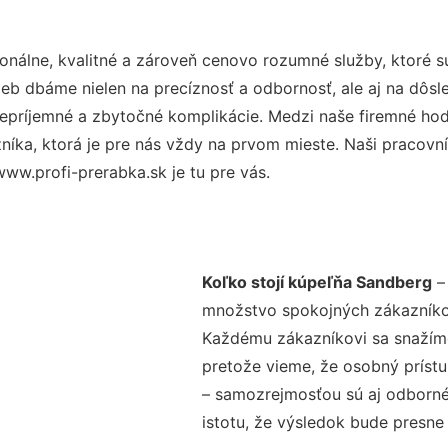
nálne, kvalitné a zároveň cenovo rozumné služby, ktoré 
užieb dbáme nielen na precíznosť a odbornosť, ale aj na dôs
ríjemné a zbytočné komplikácie. Medzi naše firemné hodno
ka, ktorá je pre nás vždy na prvom mieste. Naši pracovníc
ww.profi-prerabka.sk je tu pre vás.
Koľko stojí kúpeľňa Sandberg
– 
množstvo spokojných zákazníkov 
Každému zákazníkovi sa snažíme
pretože vieme, že osobný príst
– samozrejmosťou sú aj odborné 
istotu, že výsledok bude presne