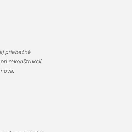
aj priebežné
ri rekonštrukcií
znova.