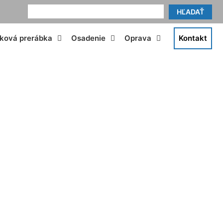
HĽADAŤ
tková prerábka
Osadenie
Oprava
Kontakt
andberg