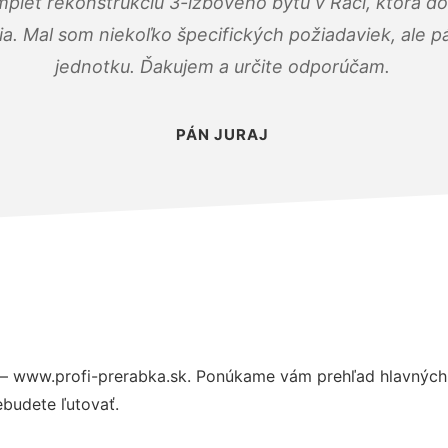
mplet rekonštrukciu 3-izbového bytu v Rači, ktorá d
. Mal som niekoľko špecifických požiadaviek, ale pán
jednotku. Ďakujem a určite odporúčam.
PÁN JURAJ
– www.profi-prerabka.sk. Ponúkame vám prehľad hlavných 
budete ľutovať.