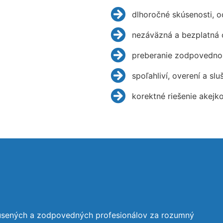
dlhoročné skúsenosti, 
nezáväzná a bezplatná 
preberanie zodpovednos
spoľahliví, overení a slu
korektné riešenie akejk
kúsených a zodpovedných profesionálov za rozumný