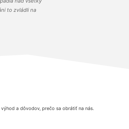
opadla nad všetky
i to zvládli na
výhod a dôvodov, prečo sa obrátiť na nás.