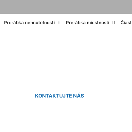
Prerábka nehnuteľností
Prerábka miestností
Čias
ojí nová kúpeľňa S
KONTAKTUJTE NÁS