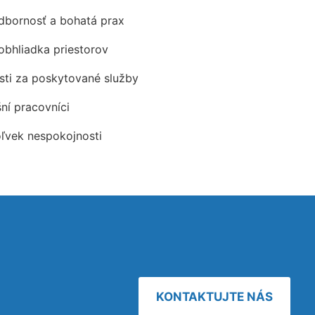
odbornosť a bohatá prax
obhliadka priestorov
ti za poskytované služby
šní pracovníci
oľvek nespokojnosti
KONTAKTUJTE NÁS